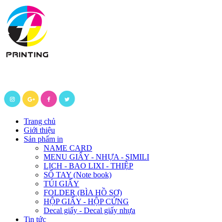
Trang chủ
Giới thiệu
Sản phẩm in
NAME CARD
MENU GIẤY - NHỰA - SIMILI
LỊCH - BAO LIXI - THIỆP
SỔ TAY (Note book)
TÚI GIẤY
FOLDER (BÌA HỒ SƠ)
HỘP GIẤY - HỘP CỨNG
Decal giấy - Decal giấy nhựa
Tin tức