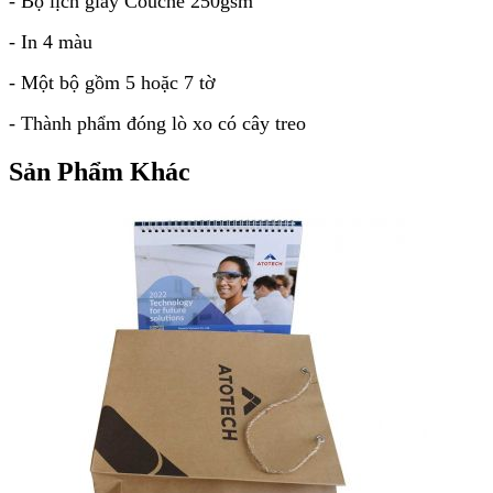
- Bộ lịch giấy Couche 250gsm
- In 4 màu
- Một bộ gồm 5 hoặc 7 tờ
- Thành phẩm đóng lò xo có cây treo
Sản Phẩm Khác