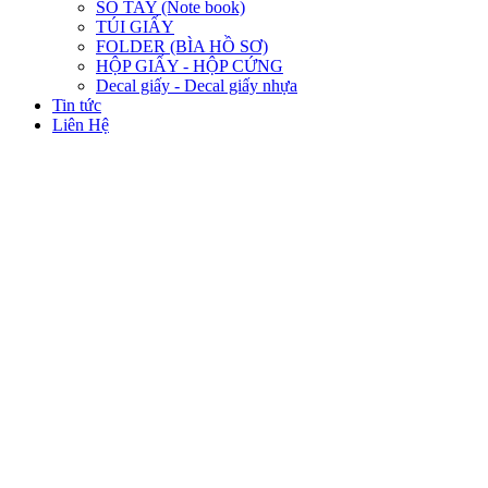
SỔ TAY (Note book)
TÚI GIẤY
FOLDER (BÌA HỒ SƠ)
HỘP GIẤY - HỘP CỨNG
Decal giấy - Decal giấy nhựa
Tin tức
Liên Hệ