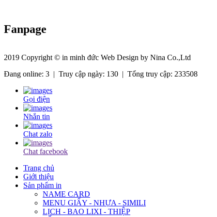
Fanpage
2019 Copyright ©
in minh đức
Web Design by Nina Co.,Ltd
Đang online:
3
| Truy cập ngày:
130
| Tổng truy cập:
233508
Gọi điện
Nhắn tin
Chat zalo
Chat facebook
Trang chủ
Giới thiệu
Sản phẩm in
NAME CARD
MENU GIẤY - NHỰA - SIMILI
LỊCH - BAO LIXI - THIỆP