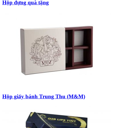
Hộp đựng quà tặng
Hộp giấy bánh Trung Thu (M&M)