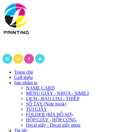
Trang chủ
Giới thiệu
Sản phẩm in
NAME CARD
MENU GIẤY - NHỰA - SIMILI
LỊCH - BAO LIXI - THIỆP
SỔ TAY (Note book)
TÚI GIẤY
FOLDER (BÌA HỒ SƠ)
HỘP GIẤY - HỘP CỨNG
Decal giấy - Decal giấy nhựa
Tin tức