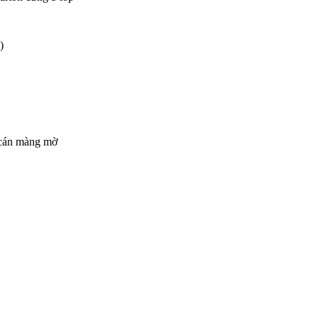
)
 cán màng mờ