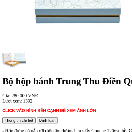
Bộ hộp bánh Trung Thu Điền Q
Giá:
280.000 VNĐ
Lượt xem:
1302
CLICK VÀO HÌNH BÊN CẠNH ĐỂ XEM ẢNH LỚN
Thông tin chi tiết
Bình luận
- Hộp đựng có nắp rời (hộp âm dương), in giấy Couche 120gsn bồi C